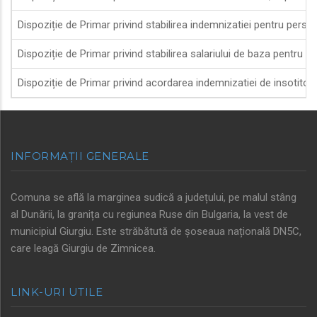
Dispoziție de Primar privind stabilirea indemnizatiei pentru perso
Dispoziție de Primar privind stabilirea salariului de baza pentru 
Dispoziție de Primar privind acordarea indemnizatiei de insoti
INFORMAȚII GENERALE
Comuna se află la marginea sudică a județului, pe malul stâng
al Dunării, la granița cu regiunea Ruse din Bulgaria, la vest de
municipiul Giurgiu. Este străbătută de șoseaua națională DN5C,
care leagă Giurgiu de Zimnicea.
LINK-URI UTILE