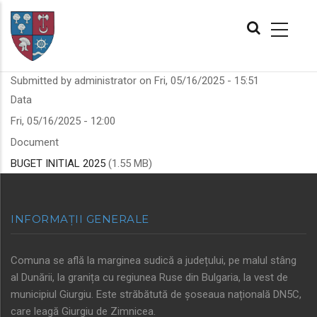
Skip
MAIN
to
NAVIGATION
main
content
Submitted by
administrator
on
Fri, 05/16/2025 - 15:51
Data
Fri, 05/16/2025 - 12:00
Document
BUGET INITIAL 2025
(1.55 MB)
INFORMAȚII GENERALE
Comuna se află la marginea sudică a județului, pe malul stâng
al Dunării, la granița cu regiunea Ruse din Bulgaria, la vest de
municipiul Giurgiu. Este străbătută de șoseaua națională DN5C,
care leagă Giurgiu de Zimnicea.