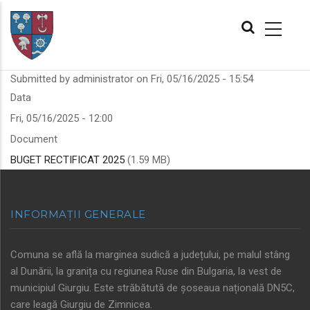
Skip
MAIN
to
NAVIGATION
main
content
Submitted by
administrator
on
Fri, 05/16/2025 - 15:54
Data
Fri, 05/16/2025 - 12:00
Document
BUGET RECTIFICAT 2025
(1.59 MB)
INFORMAȚII GENERALE
Comuna se află la marginea sudică a județului, pe malul stâng
al Dunării, la granița cu regiunea Ruse din Bulgaria, la vest de
municipiul Giurgiu. Este străbătută de șoseaua națională DN5C,
care leagă Giurgiu de Zimnicea.