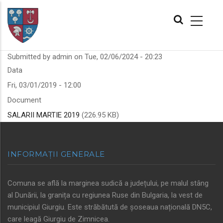
Skip
MAIN
to
NAVIGATION
main
content
Submitted by
admin
on
Tue, 02/06/2024 - 20:23
Data
Fri, 03/01/2019 - 12:00
Document
SALARII MARTIE 2019
(226.95 KB)
INFORMAȚII GENERALE
Comuna se află la marginea sudică a județului, pe malul stâng
al Dunării, la granița cu regiunea Ruse din Bulgaria, la vest de
municipiul Giurgiu. Este străbătută de șoseaua națională DN5C,
care leagă Giurgiu de Zimnicea.